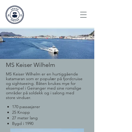
MS Keiser Wilhelm
MS Keiser Wilhelm er en hurtiggående
katamaran som er populær på fjordcruise
og sightseeing. Båten brukes mye for
eksempel i
Geiranger med sine romslige
områder på soldekk og i salong med
store
vinduer.
170 passasjerer
25 Knopp
27 meter lang
Bygd i 1990