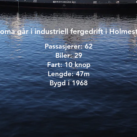
ma går i industriell fergedrift i Holmes
Passasjerer: 62
Biler: 29
Fart: 10 knop
Lengde: 47m
Bygd i 1968