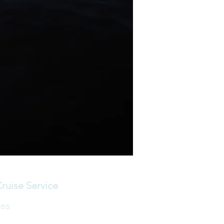
uise Service
ss
fartøy