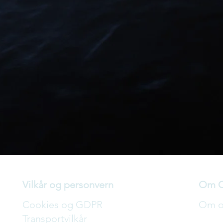
Vilkår og personvern
Om Cr
Cookies og GDPR
Om o
Transportvilkår
Våre 