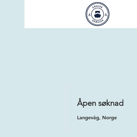
Åpen søknad
Langevåg, Norge