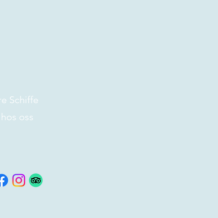
Kreuzfahrtservice
 uns
e Schiffe
 hos oss