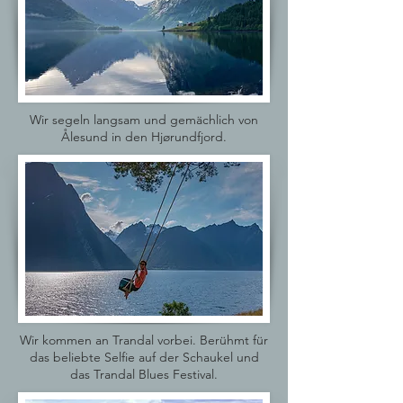
Wir segeln langsam und gemächlich von
Ålesund in den Hjørundfjord.
Wir kommen an Trandal vorbei. Berühmt für
das beliebte Selfie auf der Schaukel und
das Trandal Blues Festival.