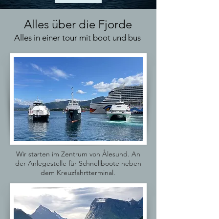
Alles über die Fjorde
Alles in einer tour mit boot und bus
Wir starten im Zentrum von Ålesund. An
der Anlegestelle für Schnellboote neben
dem Kreuzfahrtterminal.