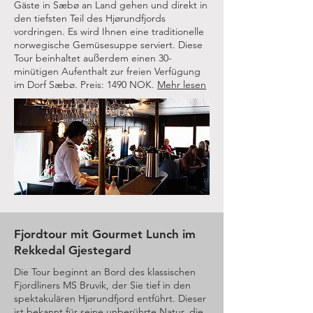
Gäste in Sæbø an Land gehen und direkt in
den tiefsten Teil des Hjørundfjords
vordringen. Es wird Ihnen eine traditionelle
norwegische Gemüsesuppe serviert. Diese
Tour beinhaltet außerdem einen 30-
minütigen Aufenthalt zur freien Verfügung
im Dorf Sæbø. Preis: 1490 NOK.
Mehr lesen
Fjordtour mit Gourmet Lunch im
Rekkedal Gjestegard
Die Tour beginnt an Bord des klassischen
Fjordliners MS Bruvik, der Sie tief in den
spektakulären Hjørundfjord entführt. Dieser
ist bekannt für seine unberührte Natur, die