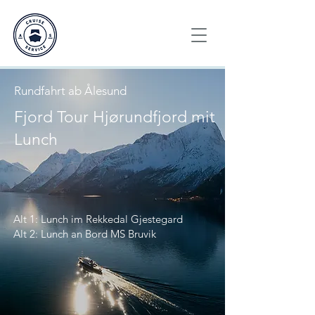
Rundfahrt ab Ålesund
Fjord Tour Hjørundfjord mit
Lunch
Alt 1: Lunch im Rekkedal
Gjestegard
Alt 2: Lunch an Bord MS Bruvik