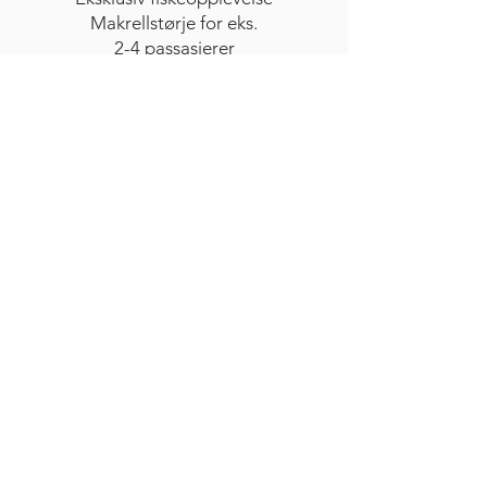
Makrellstørje for eks.
2-4 passasjerer
Vi skreddersyr din neste opplevelse og
arrangementspakke
Ta kontakt med oss på
booking@cruise-
service.no
eller på
70 14 11 00
Ta kontakt