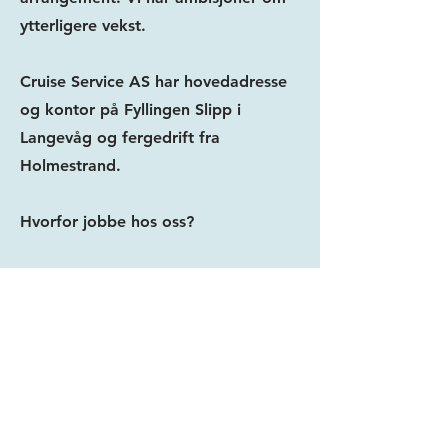
ytterligere vekst.
Cruise Service AS har hovedadresse
og kontor på Fyllingen Slipp i
Langevåg og fergedrift fra
Holmestrand.
Hvorfor jobbe hos oss?
- Fleksible og gode ordninger
- En spennende og variert
arbeidshverdag i vakre omgivelser
- Konurransedyktig lønn